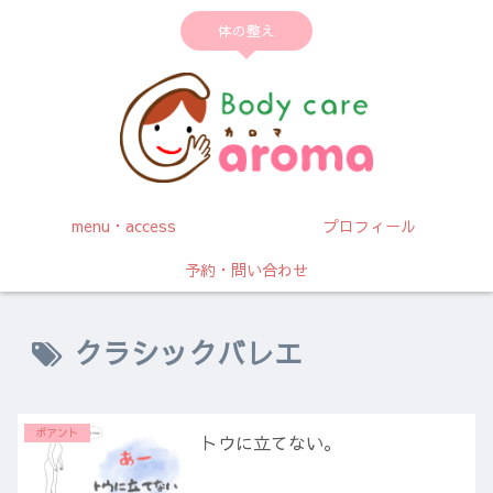
体の整え
menu・access
プロフィール
予約・問い合わせ
クラシックバレエ
ポアント
トウに立てない。