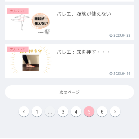
大人バレエ
バレエ、腹筋が使えない
2023.04.23
大人バレエ
バレエ：床を押す・・・
2023.04.16
次のページ
1
…
3
4
5
6