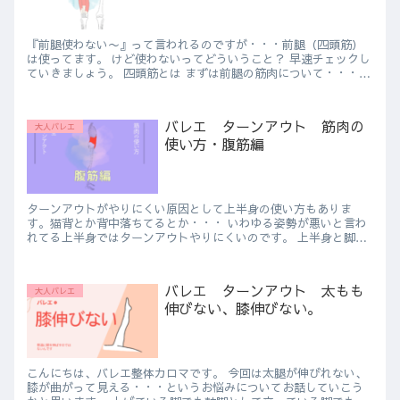
『前腿使わない〜』って言われるのですが・・・前腿（四頭筋）
は使ってます。 けど使わないってどういうこと？ 早速チェックし
ていきましょう。 四頭筋とは まずは前腿の筋肉について・・・
前腿の筋肉は膝の伸展（伸ば...
バレエ ターンアウト 筋肉の
大人バレエ
使い方・腹筋編
ターンアウトがやりにくい原因として上半身の使い方もありま
す。猫背とか背中落ちてるとか・・・ いわゆる姿勢が悪いと言わ
れてる上半身ではターンアウトやりにくいのです。 上半身と脚な
んて繋がりなるの？大アリです。 股関節は骨盤...
バレエ ターンアウト 太もも
大人バレエ
伸びない、膝伸びない。
こんにちは、バレエ整体カロマです。 今回は太腿が伸びれない、
膝が曲がって見える・・・というお悩みについてお話していこう