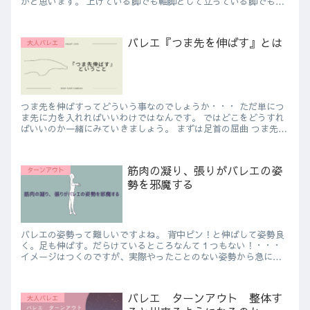
かと思います。 上げている脚でも軸脚として立っている脚でも、
一生懸命伸ばしているつもりが全然膝が伸びているよ...
バレエ『つま先を伸ばす』とは
大人バレエ
つま先を伸ばすってどういう事なのでしょうか・・・ ただ単につ
ま先に力を入れればいいわけではなんです。 ではどこをどうすれ
ばいいのか一緒にみていきましょう。 まずは足首の屈曲 つま先伸
ばしはつま先だけを伸ばそうとする...
筋肉の凝り、張りがバレエの姿
ターンアウト
勢を邪魔する
バレエの姿勢って難しいですよね。 背中ピン！と伸ばして姿勢良
く。足も伸ばす。だらけているところなんて１つもない！・・・
イメージはつくのですが、実際やったことのない姿勢から急に引
き上げと言われてもなんのことやら・・・ 引...
バレエ ターンアウト 整体す
大人バレエ