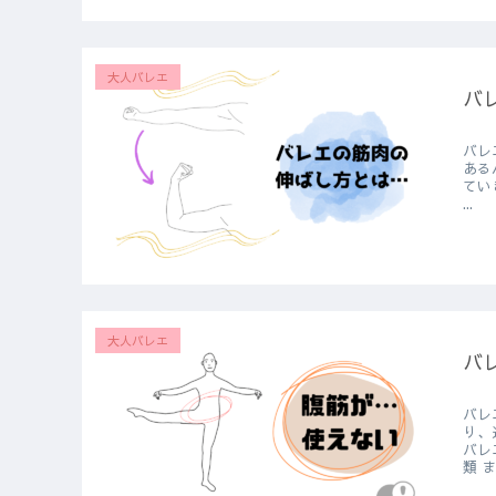
大人バレエ
バ
バレ
あるんです。 ただ普通に
ていきましょう。 
...
大人バレエ
バ
バレ
り、
バレ
類