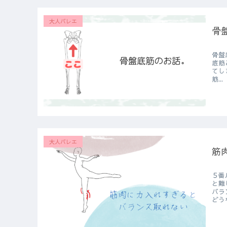
大人バレエ
骨
骨盤
底筋とはどこ？ どう
てしまう
筋...
大人バレエ
筋
５番
と難しいことです
バラン
どう