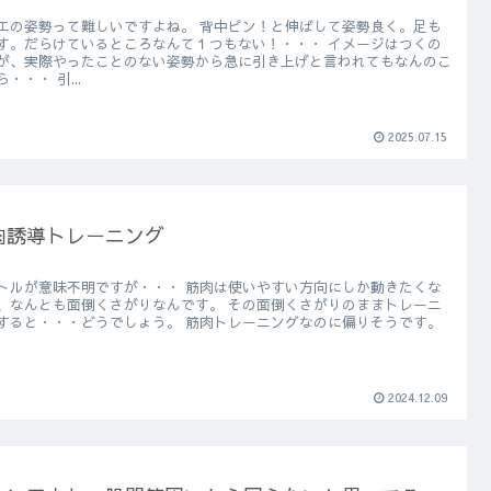
姿勢って難しいですよね。 背中ピン！と伸ばして姿勢良く。足も
。だらけているところなんて１つもない！・・・ イメージはつくの
が、実際やったことのない姿勢から急に引き上げと言われてもなんのこ
とやら・・・ 引...
2025.07.15
肉誘導トレーニング
意味不明ですが・・・ 筋肉は使いやすい方向にしか動きたくな
んとも面倒くさがりなんです。 その面倒くさがりのままトレーニ
・・・どうでしょう。 筋肉トレーニングなのに偏りそうです。
2024.12.09