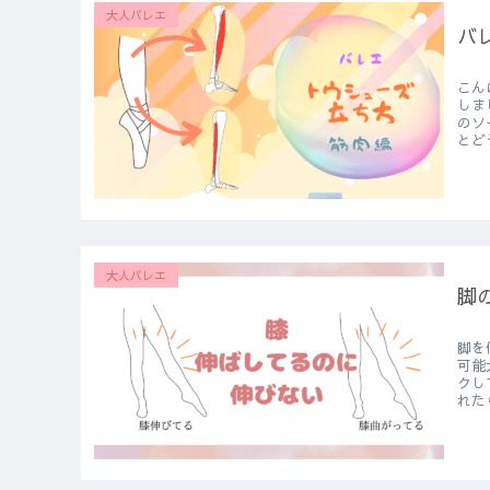
大人バレエ
バ
こんにち
しました。そ
のソ
とどう
大人バレエ
脚
脚を
可能大です！ どこの筋肉
クしていきまし
れた