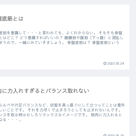
盤底筋とは
底筋を意識して・・・と言われても、よくわからない。 そもそも骨盤
意識すればいいの？ 腸腰筋や腹筋（下っ腹）と混乱し
ので、一緒にみていきましょう。 骨盤底筋は？ 骨盤底筋という
2023.05.24
肉に力入れすぎるとバランス取れない
ルルベや片足バランスなど、状態を真っ直ぐにして立つってことは意外
。 それを力尽くで止まろうとしても止まれないんです。
スを取る時はむしろリラックスなイメージです。 筋肉に力入れると
なる・・・...
2023.05.16