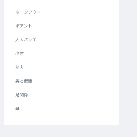
ターンアウト
ポアント
大人バレエ
小言
筋肉
美と健康
足関係
軸