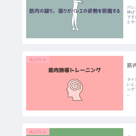
バレエの
伸ばす
です
大人バレエ
筋
タイトルが
いと、な
ングすると
...
大人バレエ