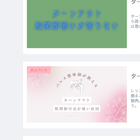
タ
ターン
ら回らな
は思
大人バレエ
タ
レッ
張ると
筋肉、