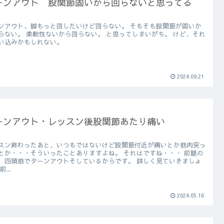
ーンアウト 股関節固いから回らないと思ってる
アウト、脚もっと回したいけど回らない。 そもそも股関節が固いか
い。 柔軟性ないから回らない。 と思ってしまいがち。 けど、それ
い込みかもしれない。
2024.09.21
ーンアウト・レッスン後股関節あたり痛い
スン終わったあと、いつもではないけど股関節付近が痛いとか筋肉突っ
か・・・そういったことありますよね。 それはですね・・・ 前腿の
四頭筋でターンアウトそしているからです。 詳しく見ていきましょ
う。 前...
2024.05.16